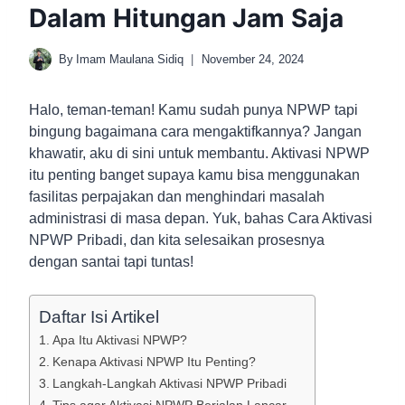
Dalam Hitungan Jam Saja
By
Imam Maulana Sidiq
November 24, 2024
Halo, teman-teman! Kamu sudah punya NPWP tapi
bingung bagaimana cara mengaktifkannya? Jangan
khawatir, aku di sini untuk membantu. Aktivasi NPWP
itu penting banget supaya kamu bisa menggunakan
fasilitas perpajakan dan menghindari masalah
administrasi di masa depan. Yuk, bahas Cara Aktivasi
NPWP Pribadi, dan kita selesaikan prosesnya
dengan santai tapi tuntas!
Daftar Isi Artikel
Apa Itu Aktivasi NPWP?
Kenapa Aktivasi NPWP Itu Penting?
Langkah-Langkah Aktivasi NPWP Pribadi