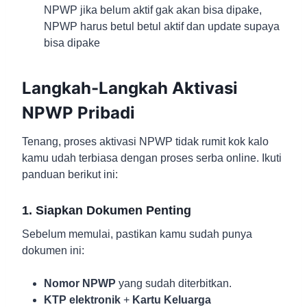
NPWP jika belum aktif gak akan bisa dipake,
NPWP harus betul betul aktif dan update supaya
bisa dipake
Langkah-Langkah Aktivasi
NPWP Pribadi
Tenang, proses aktivasi NPWP tidak rumit kok kalo
kamu udah terbiasa dengan proses serba online. Ikuti
panduan berikut ini:
1. Siapkan Dokumen Penting
Sebelum memulai, pastikan kamu sudah punya
dokumen ini:
Nomor NPWP
yang sudah diterbitkan.
KTP elektronik
+
Kartu Keluarga