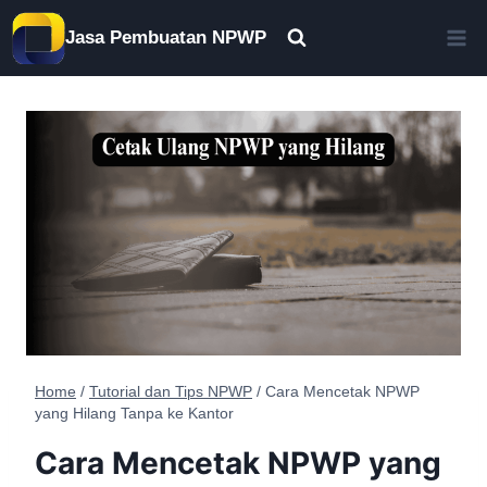
Skip
Jasa Pembuatan NPWP
to
content
Home
/
Tutorial dan Tips NPWP
/
Cara Mencetak NPWP
yang Hilang Tanpa ke Kantor
Cara Mencetak NPWP yang