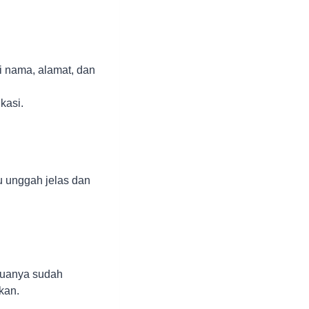
i nama, alamat, dan
kasi.
u unggah jelas dan
emuanya sudah
kan.