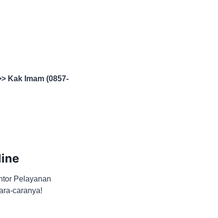
>> Kak Imam (0857-
ine
ntor Pelayanan
ara-caranya!