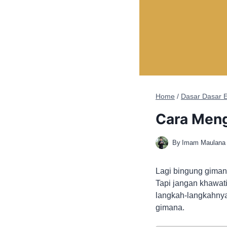
Home
/
Dasar Dasar E
Cara Men
By
Imam Maulana 
Lagi bingung gima
Tapi jangan khawati
langkah-langkahnya
gimana.