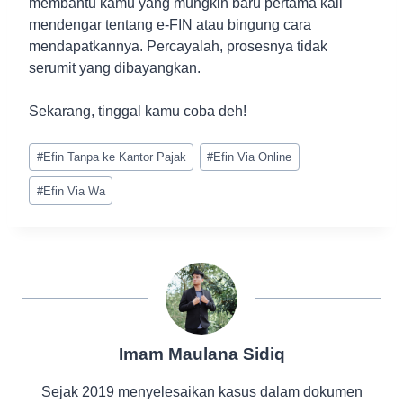
membantu kamu yang mungkin baru pertama kali
mendengar tentang e-FIN atau bingung cara
mendapatkannya. Percayalah, prosesnya tidak
serumit yang dibayangkan.
Sekarang, tinggal kamu coba deh!
Post
#
Efin Tanpa ke Kantor Pajak
#
Efin Via Online
Tags:
#
Efin Via Wa
Imam Maulana Sidiq
Sejak 2019 menyelesaikan kasus dalam dokumen