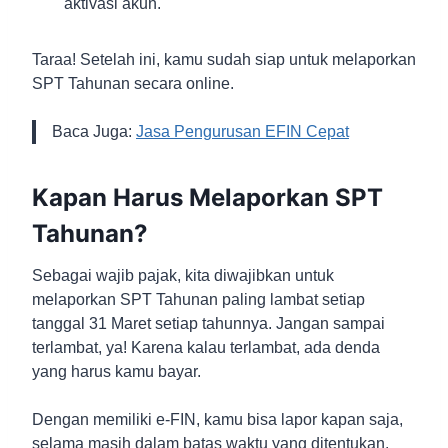
aktivasi akun.
Taraa! Setelah ini, kamu sudah siap untuk melaporkan
SPT Tahunan secara online.
Baca Juga:
Jasa Pengurusan EFIN Cepat
Kapan Harus Melaporkan SPT
Tahunan?
Sebagai wajib pajak, kita diwajibkan untuk
melaporkan SPT Tahunan paling lambat setiap
tanggal 31 Maret setiap tahunnya. Jangan sampai
terlambat, ya! Karena kalau terlambat, ada denda
yang harus kamu bayar.
Dengan memiliki e-FIN, kamu bisa lapor kapan saja,
selama masih dalam batas waktu yang ditentukan.