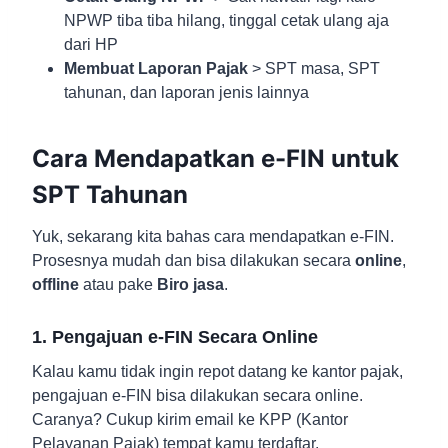
NPWP tiba tiba hilang, tinggal cetak ulang aja
dari HP
Membuat Laporan Pajak
> SPT masa, SPT
tahunan, dan laporan jenis lainnya
Cara Mendapatkan e-FIN untuk
SPT Tahunan
Yuk, sekarang kita bahas cara mendapatkan e-FIN.
Prosesnya mudah dan bisa dilakukan secara
online
,
offline
atau pake
Biro jasa
.
1. Pengajuan e-FIN Secara Online
Kalau kamu tidak ingin repot datang ke kantor pajak,
pengajuan e-FIN bisa dilakukan secara online.
Caranya? Cukup kirim email ke KPP (Kantor
Pelayanan Pajak) tempat kamu terdaftar.