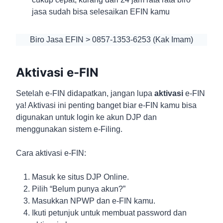
jasa sudah bisa selesaikan EFIN kamu
Biro Jasa EFIN > 0857-1353-6253 (Kak Imam)
Aktivasi e-FIN
Setelah e-FIN didapatkan, jangan lupa
aktivasi
e-FIN
ya! Aktivasi ini penting banget biar e-FIN kamu bisa
digunakan untuk login ke akun DJP dan
menggunakan sistem e-Filing.
Cara aktivasi e-FIN:
Masuk ke situs DJP Online.
Pilih “Belum punya akun?”
Masukkan NPWP dan e-FIN kamu.
Ikuti petunjuk untuk membuat password dan