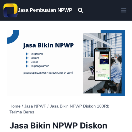
Skip
Jasa Pembuatan NPWP
to
content
Home
/
Jasa NPWP
/
Jasa Bikin NPWP Diskon 100Rb
Terima Beres
Jasa Bikin NPWP Diskon