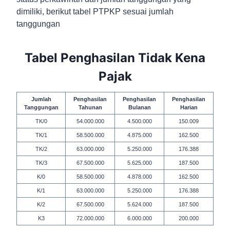
dimiliki, berikut tabel PTPKP sesuai jumlah
tanggungan
Tabel Penghasilan Tidak Kena
Pajak
Jumlah
Penghasilan
Penghasilan
Penghasilan
Tanggungan
Tahunan
Bulanan
Harian
TK/0
54.000.000
4.500.000
150.009
TK/1
58.500.000
4.875.000
162.500
TK/2
63.000.000
5.250.000
176.388
TK/3
67.500.000
5.625.000
187.500
K/0
58.500.000
4.878.000
162.500
K/1
63.000.000
5.250.000
176.388
K/2
67.500.000
5.624.000
187.500
K3
72.000.000
6.000.000
200.000