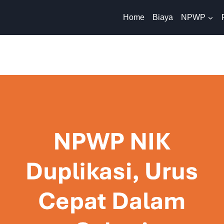
Home
Biaya
NPWP