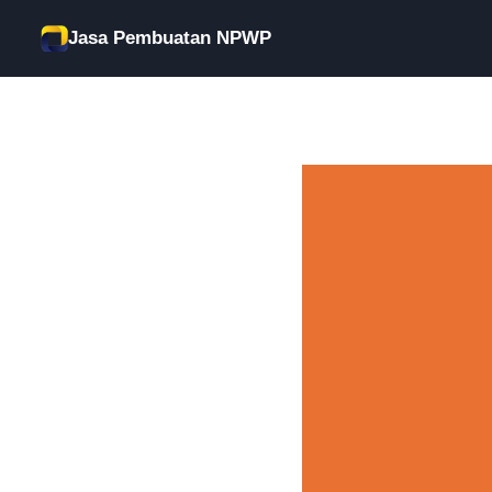
Skip
Jasa Pembuatan NPWP
to
content