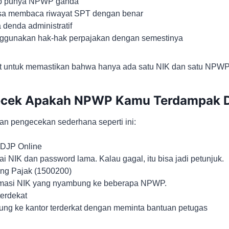
p punya NPWP ganda
isa membaca riwayat SPT dengan benar
 denda administratif
nggunakan hak-hak perpajakan dengan semestinya
et untuk memastikan bahwa hanya ada satu NIK dan satu NPWP 
cek Apakah NPWP Kamu Terdampak D
n pengecekan sederhana seperti ini:
 DJP Online
i NIK dan password lama. Kalau gagal, itu bisa jadi petunjuk.
ing Pajak (1500200)
rmasi NIK yang nyambung ke beberapa NPWP.
erdekat
ng ke kantor terderkat dengan meminta bantuan petugas