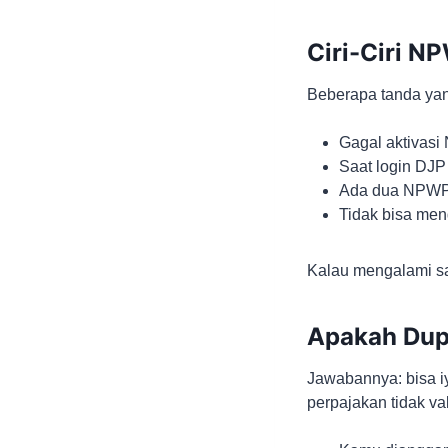
Ciri-Ciri N
Beberapa tanda yan
Gagal aktivas
Saat login DJP
Ada dua NPWP 
Tidak bisa men
Kalau mengalami sa
Apakah Dupl
Jawabannya: bisa iy
perpajakan tidak val