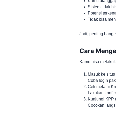
Kamu diangga
Sistem tidak b
Potensi terkena
Tidak bisa me
Jadi, penting bang
Cara Menge
Kamu bisa melakuka
Masuk ke situs
Coba login paka
Cek melalui Kr
Lakukan konfi
Kunjungi KPP t
Cocokan langsu