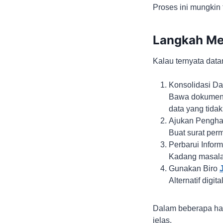
Proses ini mungkin t
Langkah Me
Kalau ternyata data
Konsolidasi D
Bawa dokumen 
data yang tidak
Ajukan Pengh
Buat surat per
Perbarui Infor
Kadang masalah
Gunakan Biro
Alternatif digit
Dalam beberapa har
jelas.