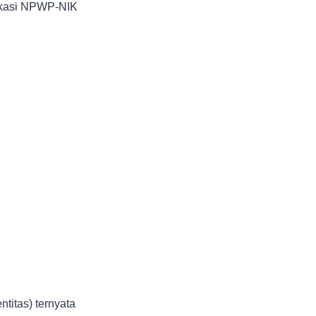
likasi NPWP-NIK
titas) ternyata