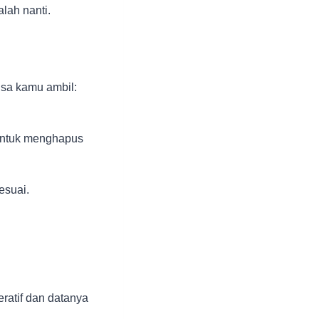
alah nanti.
isa kamu ambil:
untuk menghapus
esuai.
ratif dan datanya