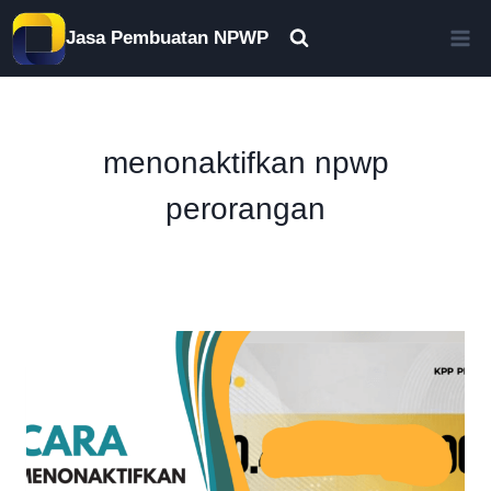
Skip
Jasa Pembuatan NPWP
to
content
menonaktifkan npwp
perorangan