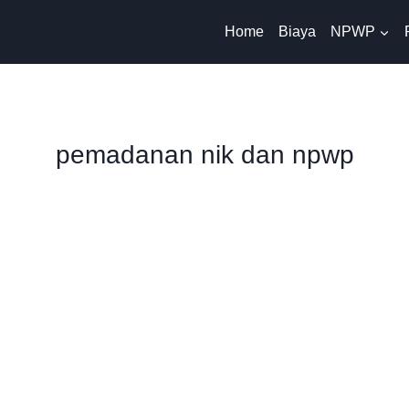
Home
Biaya
NPWP
pemadanan nik dan npwp