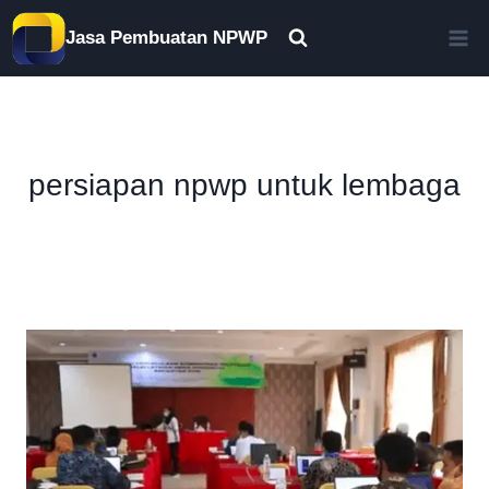
Skip
Jasa Pembuatan NPWP
to
content
persiapan npwp untuk lembaga